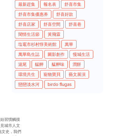
最新趕集
報名表
舒喜市集
舒喜市集優惠券
舒喜好款
舒喜店家
舒喜空間
舒喜巷
閑情生活節
黃飛霖
塩竈市杉村惇美術館
萬華
萬華島生誌
圖影創作
慢城生活
滬尾
艋舺
艋舺味
潤餅
環境共生
寵物寶貝
藝文展演
戀戀淡水河
birdo flugas
開始習慣觸摸
看見城市人文
地文史，我們