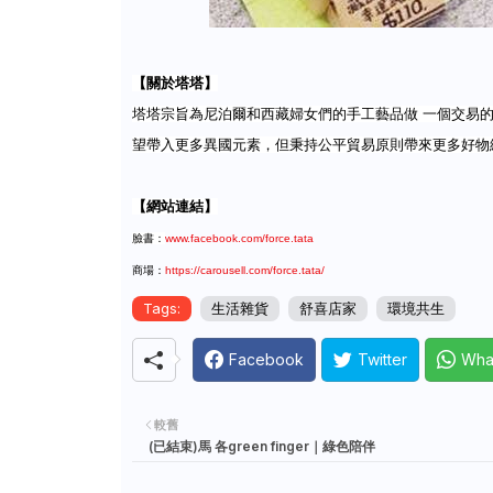
【關於塔塔】
塔塔宗旨為尼泊爾和西藏婦女們的手工藝品做 一個交易
望帶入更多異國元素，但秉持公平貿易原則帶來更多好物
【網站連結】
臉書：
www.facebook.com/force.tata
商場：
https://carousell.com/force.tata/
Tags:
生活雜貨
舒喜店家
環境共生
Facebook
Twitter
Wha
較舊
(已結束)馬 各green finger｜綠色陪伴