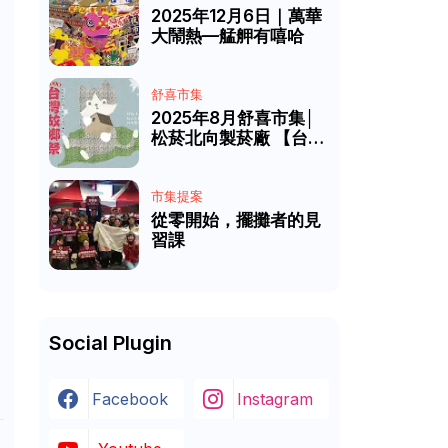
2025年12月6日｜萬華
大鬧熱—艋舺有嘻哈
舒喜市集
2025年8月舒喜市集│
松菸北向製菸廠 【台灣
故鄉祭】
市集提案
從零開始，擺攤者的見
習課
Social Plugin
Facebook
Instagram