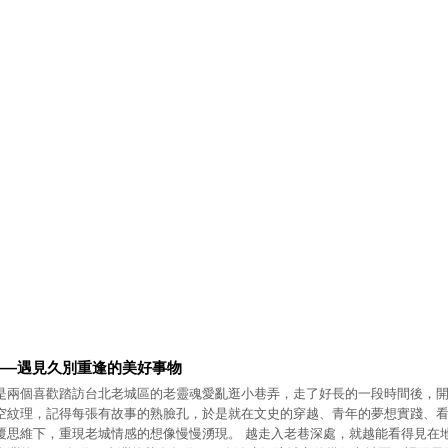
——遇見久別重逢的美好事物
是兩個喜歡踏訪台北老城區的老靈魂愛亂逛小巷弄，走了好長的一段時間後，
空紋理，記得每張有故事的熟臉孔，於是就在文史的穿越、青年的夢想實踐、
覆思維下，重現老城情感的想像慢慢湧現。 越走入老巷深處，就越能看得見在