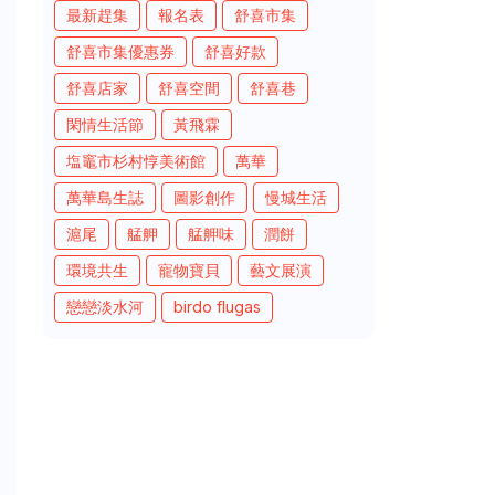
最新趕集
報名表
舒喜市集
舒喜市集優惠券
舒喜好款
舒喜店家
舒喜空間
舒喜巷
閑情生活節
黃飛霖
塩竈市杉村惇美術館
萬華
萬華島生誌
圖影創作
慢城生活
滬尾
艋舺
艋舺味
潤餅
環境共生
寵物寶貝
藝文展演
戀戀淡水河
birdo flugas