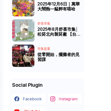
2025年12月6日｜萬華
大鬧熱—艋舺有嘻哈
舒喜市集
2025年8月舒喜市集│
松菸北向製菸廠 【台灣
故鄉祭】
市集提案
從零開始，擺攤者的見
習課
Social Plugin
Facebook
Instagram