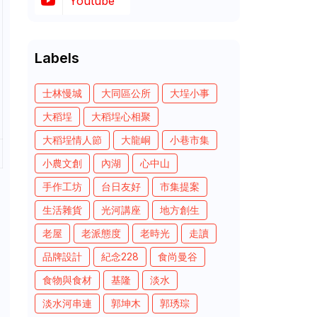
Youtube
Labels
士林慢城
大同區公所
大埕小事
大稻埕
大稻埕心相聚
大稻埕情人節
大龍峒
小巷市集
小農文創
內湖
心中山
手作工坊
台日友好
市集提案
生活雜貨
光河講座
地方創生
老屋
老派態度
老時光
走讀
品牌設計
紀念228
食尚曼谷
食物與食材
基隆
淡水
淡水河串連
郭坤木
郭琇琮