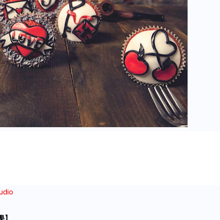
udio
】
學