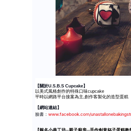
【關於
U.S.B.S Cupcake
】
以美式風格創作的特殊口味cupcake
平時以網路平台接案為主,創作客製化的造型蛋糕
【網站連結】
www.facebook.com/unastallonebakingst
臉書：
【報名小巷工坊
─
親子廚房─手作創意杯子蛋糕教