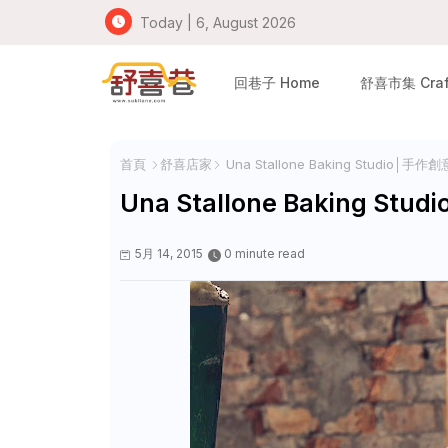
Today | 6, August 2026
回巷子 Home
舒喜市集 Craft
首頁
舒喜店家
Una Stallone Baking Studio
Una Stallone Baking
5月 14, 2015
0 minute read