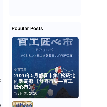
Popular Posts
小巷市集
2026年5月舒喜市集│松菸北
說
向製菸廠 【舒喜市集—百工
匠心市】
2月 01, 2026
機