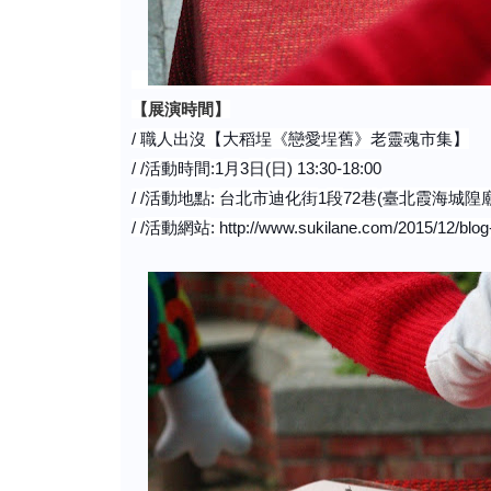
【展演時間】
職人出沒【大稻埕《戀愛埕舊》老靈魂市集】
/
活動時間
月
日
日
/ /
:
1
3
(
) 13:30-18:00
活動地點
台北市迪化街
段
巷
臺北霞海城隍
/ /
:
1
72
(
活動網站
/ /
: http://www.sukilane.com/2015/12/blog