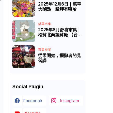
2025年12月6日｜萬華
大鬧熱—艋舺有嘻哈
舒喜市集
2025年8月舒喜市集│
松菸北向製菸廠 【台灣
故鄉祭】
市集提案
從零開始，擺攤者的見
習課
Social Plugin
Facebook
Instagram