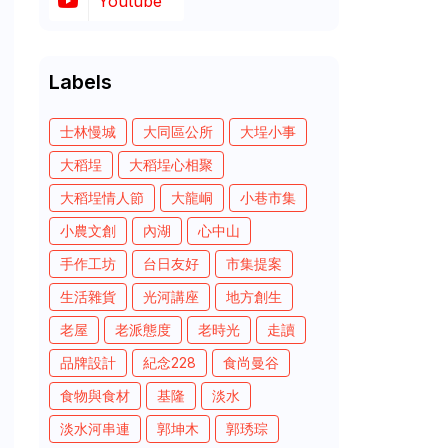
Youtube
Labels
士林慢城
大同區公所
大埕小事
大稻埕
大稻埕心相聚
大稻埕情人節
大龍峒
小巷市集
小農文創
內湖
心中山
手作工坊
台日友好
市集提案
生活雜貨
光河講座
地方創生
老屋
老派態度
老時光
走讀
品牌設計
紀念228
食尚曼谷
食物與食材
基隆
淡水
淡水河串連
郭坤木
郭琇琮