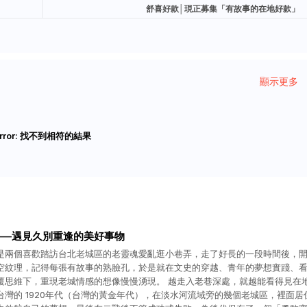
舒喜好款│現正募集「有故事的在地好款」
顯示更多
rror:
找不到相符的結果
——遇見久別重逢的美好事物
是兩個喜歡踏訪台北老城區的老靈魂愛亂逛小巷弄，走了好長的一段時間後，
空紋理，記得每張有故事的熟臉孔，於是就在文史的穿越、青年的夢想實踐、
覆思維下，重現老城情感的想像慢慢湧現。 越走入老巷深處，就越能看得見在
台灣的 1920年代（台灣的黃金年代），在淡水河流域旁的幾個老城區，裡面居