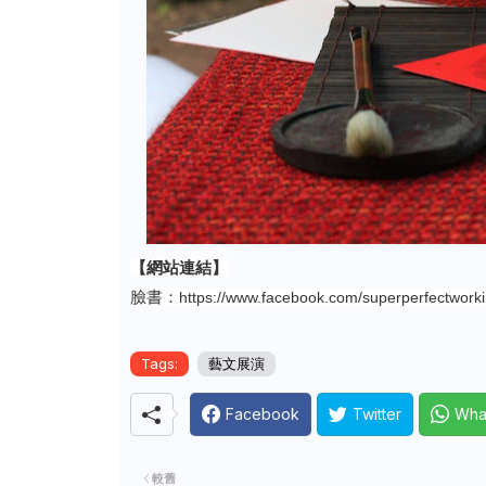
【網站連結】
臉書：
https://www.facebook.com/superperfectwork
Tags:
藝文展演
Facebook
Twitter
Wha
較舊