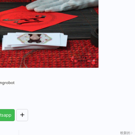
ingrobot
tsapp
較新的