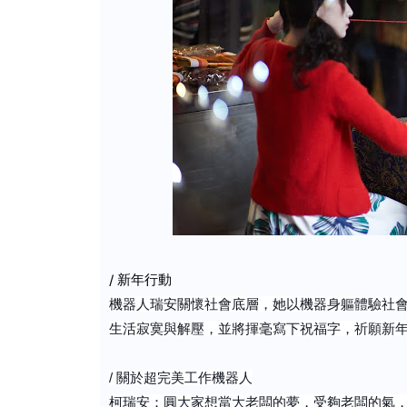
/ 新年行動
機器人瑞安關懷社會底層，她以機器身軀體驗社
生活寂寞與解壓，並將揮毫寫下祝福字，祈願新
/ 關於
超完美工作機器人
柯瑞安：圓大家想當大老闆的夢，受夠老闆的氣