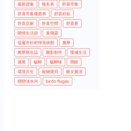
最新趕集
報名表
舒喜市集
舒喜市集優惠券
舒喜好款
舒喜店家
舒喜空間
舒喜巷
閑情生活節
黃飛霖
塩竈市杉村惇美術館
萬華
萬華島生誌
圖影創作
慢城生活
滬尾
艋舺
艋舺味
潤餅
環境共生
寵物寶貝
藝文展演
戀戀淡水河
birdo flugas