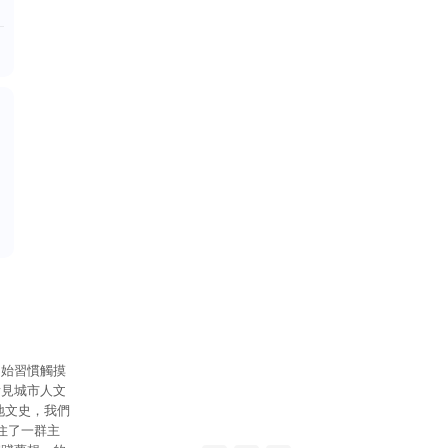
開始習慣觸摸
看見城市人文
地文史，我們
住了一群主