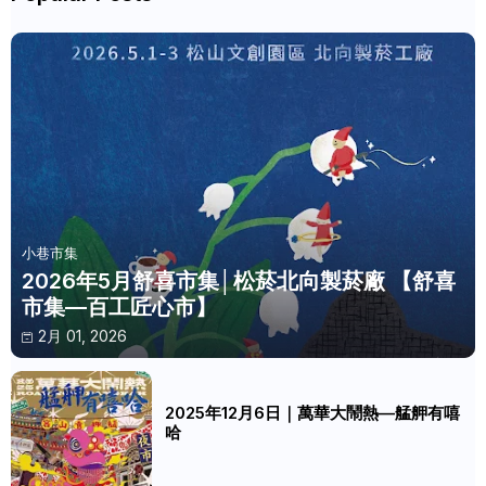
小巷市集
2026年5月舒喜市集│松菸北向製菸廠 【舒喜
市集—百工匠心市】
2月 01, 2026
2025年12月6日｜萬華大鬧熱—艋舺有嘻
哈