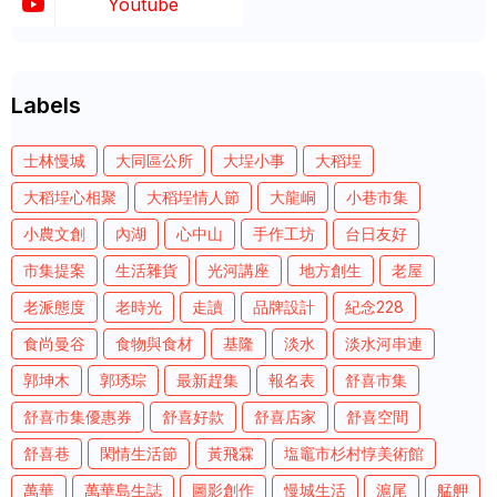
Youtube
Labels
士林慢城
大同區公所
大埕小事
大稻埕
大稻埕心相聚
大稻埕情人節
大龍峒
小巷市集
小農文創
內湖
心中山
手作工坊
台日友好
市集提案
生活雜貨
光河講座
地方創生
老屋
老派態度
老時光
走讀
品牌設計
紀念228
食尚曼谷
食物與食材
基隆
淡水
淡水河串連
郭坤木
郭琇琮
最新趕集
報名表
舒喜市集
舒喜市集優惠券
舒喜好款
舒喜店家
舒喜空間
舒喜巷
閑情生活節
黃飛霖
塩竈市杉村惇美術館
萬華
萬華島生誌
圖影創作
慢城生活
滬尾
艋舺