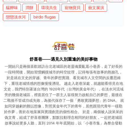
艋舺味
潤餅
環境共生
寵物寶貝
藝文展演
戀戀淡水河
birdo flugas
舒喜巷——遇見久別重逢的美好事物
一開始只是兩個喜歡踏訪台北老城區的老靈魂愛亂逛小巷弄，走了好長的
一段時間後，開始習慣觸摸城市的時空紋理，記得每張有故事的熟臉孔，
於是就在文史的穿越、青年的夢想實踐、看見城市人文空間的反覆思維
下，重現老城情感的想像慢慢湧現。 越走入老巷深處，就越能看得見在地
文史，我們特別著迷台灣的 1920年代（台灣的黃金年代），在淡水河流域
旁的幾個老城區，裡面居住了一群主人翁很努力啟航自己的夢想，最後在
二戰後不管成功或失敗，為後代保存了一個「勇敢實踐夢想」的 DNA。 就
如同穿越劇的難以想像，對照黃金年代下的青年，居然跟現代青年一樣勤
於作夢，善於在地策展與實踐創意的個性相合。 於是，兩個被人說呆呆的
偽文青，組成了舒喜巷團隊，默默拉動理念相同的好朋友，一起把老城區
故事說給更多人聽，直到 2014 年年底開始，以「小巷市集」為整合發動