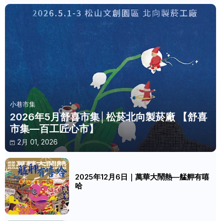
小巷市集
2026年5月舒喜市集│松菸北向製菸廠 【舒喜
市集—百工匠心市】
2月 01, 2026
2025年12月6日｜萬華大鬧熱—艋舺有嘻
哈