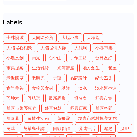
Labels
士林慢城
大同區公所
大埕小事
大稻埕
大稻埕心相聚
大稻埕情人節
大龍峒
小巷市集
小農文創
內湖
心中山
手作工坊
台日友好
市集提案
生活雜貨
光河講座
地方創生
老屋
老派態度
老時光
走讀
品牌設計
紀念228
食尚曼谷
食物與食材
基隆
淡水
淡水河串連
郭坤木
郭琇琮
最新趕集
報名表
舒喜市集
舒喜市集優惠券
舒喜好款
舒喜店家
舒喜空間
舒喜巷
閑情生活節
黃飛霖
塩竈市杉村惇美術館
萬華
萬華島生誌
圖影創作
慢城生活
滬尾
艋舺