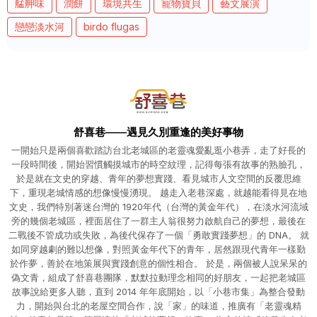
艋舺味
潤餅
環境共生
寵物寶貝
藝文展演
戀戀淡水河
birdo flugas
舒喜巷——遇見久別重逢的美好事物
一開始只是兩個喜歡踏訪台北老城區的老靈魂愛亂逛小巷弄，走了好長的
一段時間後，開始習慣觸摸城市的時空紋理，記得每張有故事的熟臉孔，
於是就在文史的穿越、青年的夢想實踐、看見城市人文空間的反覆思維
下，重現老城情感的想像慢慢湧現。 越走入老巷深處，就越能看得見在地
文史，我們特別著迷台灣的 1920年代（台灣的黃金年代），在淡水河流域
旁的幾個老城區，裡面居住了一群主人翁很努力啟航自己的夢想，最後在
二戰後不管成功或失敗，為後代保存了一個「勇敢實踐夢想」的 DNA。 就
如同穿越劇的難以想像，對照黃金年代下的青年，居然跟現代青年一樣勤
於作夢，善於在地策展與實踐創意的個性相合。 於是，兩個被人說呆呆的
偽文青，組成了舒喜巷團隊，默默拉動理念相同的好朋友，一起把老城區
故事說給更多人聽，直到 2014 年年底開始，以「小巷市集」為整合發動
力，開始與台北的老屋空間合作，說「家」的味道，推廣有「老靈魂精