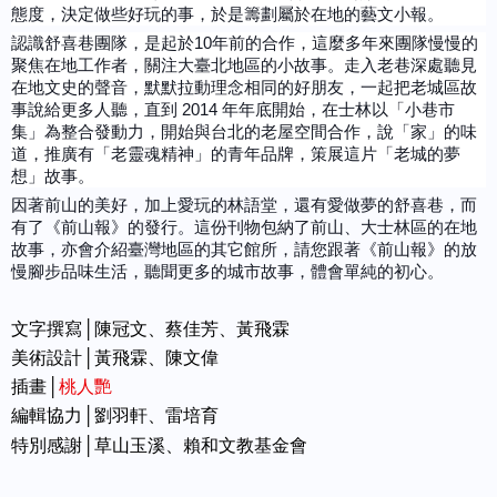
態度，決定做些好玩的事，於是籌劃屬於在地的藝文小報。
認識舒喜巷團隊，是起於10年前的合作，這麼多年來團隊慢慢的
聚焦在地工作者，關注大臺北地區的小故事。走入老巷深處聽見
在地文史的聲音，默默拉動理念相同的好朋友，一起把老城區故
事說給更多人聽，直到 2014 年年底開始，在士林以「小巷市
集」為整合發動力，開始與台北的老屋空間合作，說「家」的味
道，推廣有「老靈魂精神」的青年品牌，策展這片「老城的夢
想」故事。
因著前山的美好，加上愛玩的林語堂，還有愛做夢的舒喜巷，而
有了《前山報》的發行。這份刊物包納了前山、大士林區的在地
故事，亦會介紹臺灣地區的其它館所，請您跟著《前山報》的放
慢腳步品味生活，聽聞更多的城市故事，體會單純的初心。
文字撰寫│陳冠文、蔡佳芳、
黃飛霖
美術設計│黃飛霖、陳文偉
插畫│
桃人艷
編輯協力
│劉羽軒、雷培育
特別感謝│草山玉溪、賴和文教基金會