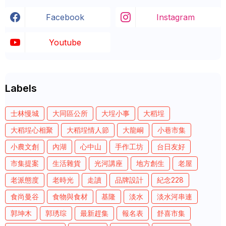
Facebook
Instagram
Youtube
Labels
士林慢城
大同區公所
大埕小事
大稻埕
大稻埕心相聚
大稻埕情人節
大龍峒
小巷市集
小農文創
內湖
心中山
手作工坊
台日友好
市集提案
生活雜貨
光河講座
地方創生
老屋
老派態度
老時光
走讀
品牌設計
紀念228
食尚曼谷
食物與食材
基隆
淡水
淡水河串連
郭坤木
郭琇琮
最新趕集
報名表
舒喜市集