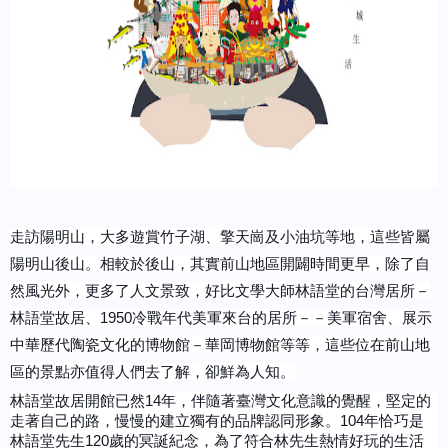
走訪陽明山，大多遊賞竹子湖、擎天崗及小油坑等地，這些皆屬
陽明山後山。相較於後山，其實前山地區開闢時間更早，除了自
然風光外，更多了人文景致，好比文學大師林語堂的台灣居所－
林語堂故居、1950冷戰年代美軍來台的居所－－美軍宿舍、展示
中華歷代陶瓷文化的博物館－華岡博物館等等，這些位在前山地
區的景點亦值得人們去了解，卻鮮為人知。
林語堂故居開館已然14年，伴隨著臺灣文化意識的覺醒，堅定的
走著自己的路，慢慢的建立獨有的品牌認同形象。104年恰巧是
林語堂先生120歲的冥誕紀念，為了符合林先生熱情好玩的生活