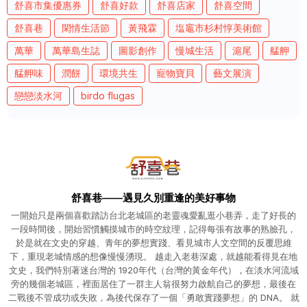
舒喜市集優惠券
舒喜好款
舒喜店家
舒喜空間
舒喜巷
閑情生活節
黃飛霖
塩竈市杉村惇美術館
萬華
萬華島生誌
圖影創作
慢城生活
滬尾
艋舺
艋舺味
潤餅
環境共生
寵物寶貝
藝文展演
戀戀淡水河
birdo flugas
舒喜巷——遇見久別重逢的美好事物
一開始只是兩個喜歡踏訪台北老城區的老靈魂愛亂逛小巷弄，走了好長的
一段時間後，開始習慣觸摸城市的時空紋理，記得每張有故事的熟臉孔，
於是就在文史的穿越、青年的夢想實踐、看見城市人文空間的反覆思維
下，重現老城情感的想像慢慢湧現。 越走入老巷深處，就越能看得見在地
文史，我們特別著迷台灣的 1920年代（台灣的黃金年代），在淡水河流域
旁的幾個老城區，裡面居住了一群主人翁很努力啟航自己的夢想，最後在
二戰後不管成功或失敗，為後代保存了一個「勇敢實踐夢想」的 DNA。 就