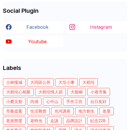
Social Plugin
Facebook
Instagram
Youtube
Labels
士林慢城
大同區公所
大埕小事
大稻埕
大稻埕心相聚
大稻埕情人節
大龍峒
小巷市集
小農文創
內湖
心中山
手作工坊
台日友好
市集提案
生活雜貨
光河講座
地方創生
老屋
老派態度
老時光
走讀
品牌設計
紀念228