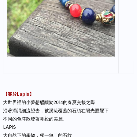
【關於Lapis】
大世界裡的小夢想醞釀於2014的春夏交接之際
沿著涓涓細流望去，被溪流覆蓋的石頭在陽光照耀下
不同的色澤散發著剛毅的美麗。
LAPIS
大自然下的產物，獨一無二的石紋