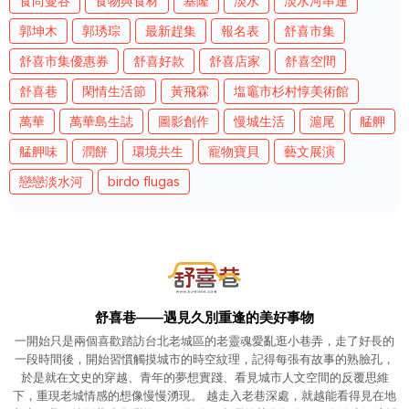
食尚曼谷
食物與食材
基隆
淡水
淡水河串連
郭坤木
郭琇琮
最新趕集
報名表
舒喜市集
舒喜市集優惠券
舒喜好款
舒喜店家
舒喜空間
舒喜巷
閑情生活節
黃飛霖
塩竈市杉村惇美術館
萬華
萬華島生誌
圖影創作
慢城生活
滬尾
艋舺
艋舺味
潤餅
環境共生
寵物寶貝
藝文展演
戀戀淡水河
birdo flugas
舒喜巷——遇見久別重逢的美好事物
一開始只是兩個喜歡踏訪台北老城區的老靈魂愛亂逛小巷弄，走了好長的
一段時間後，開始習慣觸摸城市的時空紋理，記得每張有故事的熟臉孔，
於是就在文史的穿越、青年的夢想實踐、看見城市人文空間的反覆思維
下，重現老城情感的想像慢慢湧現。 越走入老巷深處，就越能看得見在地