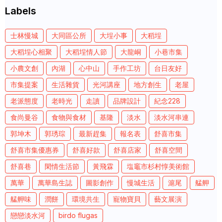
Labels
士林慢城
大同區公所
大埕小事
大稻埕
大稻埕心相聚
大稻埕情人節
大龍峒
小巷市集
小農文創
內湖
心中山
手作工坊
台日友好
市集提案
生活雜貨
光河講座
地方創生
老屋
老派態度
老時光
走讀
品牌設計
紀念228
食尚曼谷
食物與食材
基隆
淡水
淡水河串連
郭坤木
郭琇琮
最新趕集
報名表
舒喜市集
舒喜市集優惠券
舒喜好款
舒喜店家
舒喜空間
舒喜巷
閑情生活節
黃飛霖
塩竈市杉村惇美術館
萬華
萬華島生誌
圖影創作
慢城生活
滬尾
艋舺
艋舺味
潤餅
環境共生
寵物寶貝
藝文展演
戀戀淡水河
birdo flugas