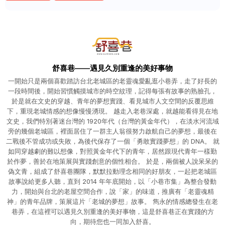
舒喜巷——遇見久別重逢的美好事物
一開始只是兩個喜歡踏訪台北老城區的老靈魂愛亂逛小巷弄，走了好長的
一段時間後，開始習慣觸摸城市的時空紋理，記得每張有故事的熟臉孔，
於是就在文史的穿越、青年的夢想實踐、看見城市人文空間的反覆思維
下，重現老城情感的想像慢慢湧現。 越走入老巷深處，就越能看得見在地
文史，我們特別著迷台灣的 1920年代（台灣的黃金年代），在淡水河流域
旁的幾個老城區，裡面居住了一群主人翁很努力啟航自己的夢想，最後在
二戰後不管成功或失敗，為後代保存了一個「勇敢實踐夢想」的 DNA。 就
如同穿越劇的難以想像，對照黃金年代下的青年，居然跟現代青年一樣勤
於作夢，善於在地策展與實踐創意的個性相合。 於是，兩個被人說呆呆的
偽文青，組成了舒喜巷團隊，默默拉動理念相同的好朋友，一起把老城區
故事說給更多人聽，直到 2014 年年底開始，以「小巷市集」為整合發動
力，開始與台北的老屋空間合作，說「家」的味道，推廣有「老靈魂精
神」的青年品牌，策展這片「老城的夢想」故事。 雋永的情感總發生在老
巷弄，在這裡可以遇見久別重逢的美好事物，這是舒喜巷正在實踐的方
向，期待您也一同加入舒喜。