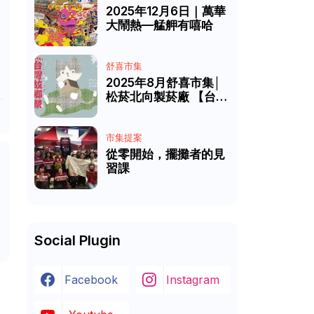
2025年12月6日｜萬華
大鬧熱—艋舺有嘻哈
舒喜市集
2025年8月舒喜市集│
松菸北向製菸廠 【台灣
故鄉祭】
市集提案
從零開始，擺攤者的見
習課
Social Plugin
Facebook
Instagram