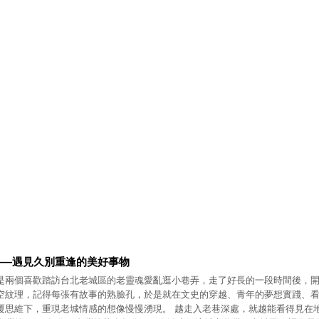
——遇見久別重逢的美好事物
是兩個喜歡踏訪台北老城區的老靈魂愛亂逛小巷弄，走了好長的一段時間後，
空紋理，記得每張有故事的熟臉孔，於是就在文史的穿越、青年的夢想實踐、
覆思維下，重現老城情感的想像慢慢湧現。 越走入老巷深處，就越能看得見在