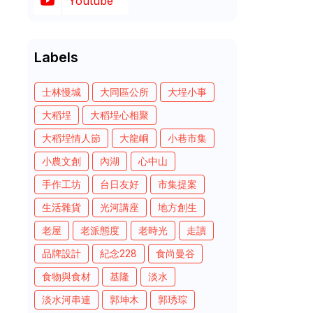
Youtube
Labels
士林慢城
大同區公所
大埕小事
大稻埕
大稻埕心相聚
大稻埕情人節
大龍峒
小巷市集
小農文創
內湖
心中山
手作工坊
台日友好
市集提案
生活雜貨
光河講座
地方創生
老屋
老派態度
老時光
走讀
品牌設計
紀念228
食尚曼谷
食物與食材
基隆
淡水
淡水河串連
郭坤木
郭琇琮