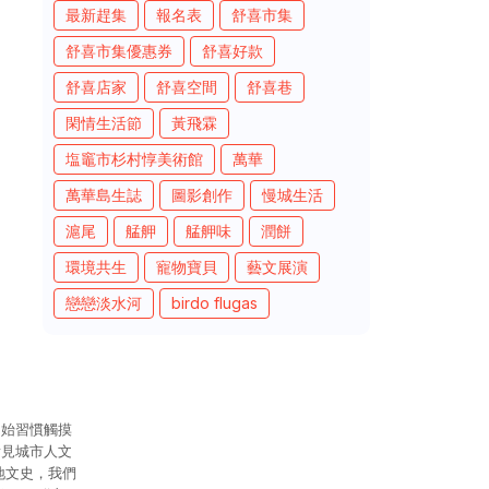
最新趕集
報名表
舒喜市集
舒喜市集優惠券
舒喜好款
舒喜店家
舒喜空間
舒喜巷
閑情生活節
黃飛霖
塩竈市杉村惇美術館
萬華
萬華島生誌
圖影創作
慢城生活
滬尾
艋舺
艋舺味
潤餅
環境共生
寵物寶貝
藝文展演
戀戀淡水河
birdo flugas
開始習慣觸摸
看見城市人文
地文史，我們