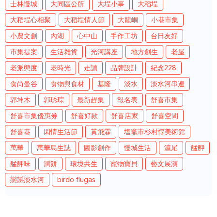
士林慢城
大同區公所
大埕小事
大稻埕
大稻埕心相聚
大稻埕情人節
大龍峒
小巷市集
小農文創
內湖
心中山
手作工坊
台日友好
市集提案
生活雜貨
光河講座
地方創生
老屋
老派態度
老時光
走讀
品牌設計
紀念228
食尚曼谷
食物與食材
基隆
淡水
淡水河串連
郭坤木
郭琇琮
最新趕集
報名表
舒喜市集
舒喜市集優惠券
舒喜好款
舒喜店家
舒喜空間
舒喜巷
閑情生活節
黃飛霖
塩竈市杉村惇美術館
萬華
萬華島生誌
圖影創作
慢城生活
滬尾
艋舺
艋舺味
潤餅
環境共生
寵物寶貝
藝文展演
戀戀淡水河
birdo flugas