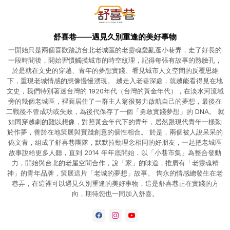
舒喜巷——遇見久別重逢的美好事物
一開始只是兩個喜歡踏訪台北老城區的老靈魂愛亂逛小巷弄，走了好長的
一段時間後，開始習慣觸摸城市的時空紋理，記得每張有故事的熟臉孔，
於是就在文史的穿越、青年的夢想實踐、看見城市人文空間的反覆思維
下，重現老城情感的想像慢慢湧現。 越走入老巷深處，就越能看得見在地
文史，我們特別著迷台灣的 1920年代（台灣的黃金年代），在淡水河流域
旁的幾個老城區，裡面居住了一群主人翁很努力啟航自己的夢想，最後在
二戰後不管成功或失敗，為後代保存了一個「勇敢實踐夢想」的 DNA。 就
如同穿越劇的難以想像，對照黃金年代下的青年，居然跟現代青年一樣勤
於作夢，善於在地策展與實踐創意的個性相合。 於是，兩個被人說呆呆的
偽文青，組成了舒喜巷團隊，默默拉動理念相同的好朋友，一起把老城區
故事說給更多人聽，直到 2014 年年底開始，以「小巷市集」為整合發動
力，開始與台北的老屋空間合作，說「家」的味道，推廣有「老靈魂精
神」的青年品牌，策展這片「老城的夢想」故事。 雋永的情感總發生在老
巷弄，在這裡可以遇見久別重逢的美好事物，這是舒喜巷正在實踐的方
向，期待您也一同加入舒喜。