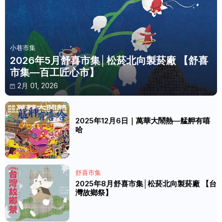
小巷市集
2026年5月舒喜市集│松菸北向製菸廠 【舒喜
市集—百工匠心市】
2月 01, 2026
2025年12月6日｜萬華大鬧熱—艋舺有嘻
哈
舒喜市集
2025年8月舒喜市集│松菸北向製菸廠 【台
灣故鄉祭】