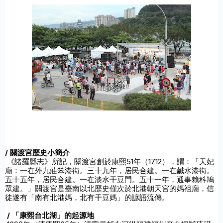
/ 關渡宮歷史小簡介
 《諸羅縣志》所記，關渡宮創於康熙51年（1712），謂：「天妃
廟：一在外九莊笨港街。三十九年，居民合建。一在鹹水港街。
五十五年，居民合建。一在淡水干豆門。五十一年，通事賴科鳩
眾建。」關渡宮是臺南以北歷史僅次於北港朝天宮的媽祖廟，信
徒遂有「南有北港媽，北有干豆媽」的諺語流傳。

 / 「康熙台北湖」的起源地