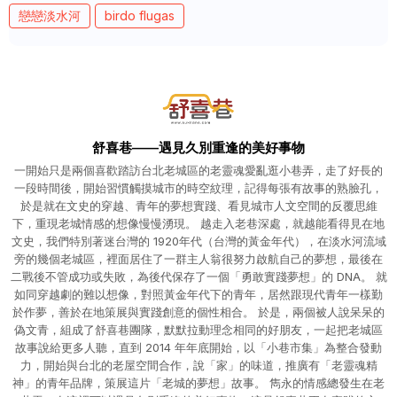
戀戀淡水河
birdo flugas
舒喜巷——遇見久別重逢的美好事物
一開始只是兩個喜歡踏訪台北老城區的老靈魂愛亂逛小巷弄，走了好長的
一段時間後，開始習慣觸摸城市的時空紋理，記得每張有故事的熟臉孔，
於是就在文史的穿越、青年的夢想實踐、看見城市人文空間的反覆思維
下，重現老城情感的想像慢慢湧現。 越走入老巷深處，就越能看得見在地
文史，我們特別著迷台灣的 1920年代（台灣的黃金年代），在淡水河流域
旁的幾個老城區，裡面居住了一群主人翁很努力啟航自己的夢想，最後在
二戰後不管成功或失敗，為後代保存了一個「勇敢實踐夢想」的 DNA。 就
如同穿越劇的難以想像，對照黃金年代下的青年，居然跟現代青年一樣勤
於作夢，善於在地策展與實踐創意的個性相合。 於是，兩個被人說呆呆的
偽文青，組成了舒喜巷團隊，默默拉動理念相同的好朋友，一起把老城區
故事說給更多人聽，直到 2014 年年底開始，以「小巷市集」為整合發動
力，開始與台北的老屋空間合作，說「家」的味道，推廣有「老靈魂精
神」的青年品牌，策展這片「老城的夢想」故事。 雋永的情感總發生在老