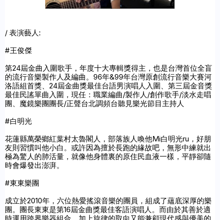
/ 表演藝人: 

#王俊傑

第24屆金曲入圍歌手，年度十大專輯獎得主，也是台灣首位全盲
的流行音樂製作人及編曲。96年&99年台灣原創流行音樂大賽河
洛語組首獎、24屆金曲獎最佳台語男演唱人入圍、第三屆金音獎
最佳民謠單曲入圍，現任：職業編曲/製作人/創作歌手/淡水走唱
團、魔鏡樂團團長/正聲台北調頻台聽見樂光節目主持人

#白明光

花蓮縣萬榮鄉紅葉村太魯閣人，部落族人喚他Mi白明光ru，好朋
友則習慣叫他小白。或許因為擅於長跑的緣故吧，無形中練就出
極為驚人的肺活量，就像他身體裏的原住民血液一樣，平靜卻隨
時會爆發出澎湃。

#東東樂團

成立於2010年，六位熱愛搖滾音樂的團員，組成了蘊底深厚的樂
團。團長東東是第16屆金曲獎最佳客語演唱人。而由於其善於適
時運用跨界樂器組合，加上旋律的取向又能兼顧現代感與優美的