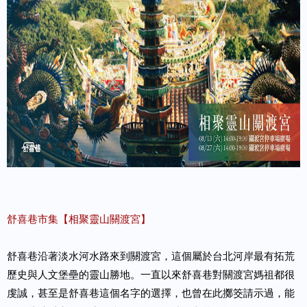
舒喜巷市集【相聚靈山關渡宮】
舒喜巷沿著淡水河水路來到關渡宮，這個屬於台北河岸最有拓荒
歷史與人文堡壘的靈山勝地。一直以來舒喜巷對關渡宮媽祖都很
虔誠，甚至是舒喜巷這個名字的選擇，也曾在此擲筊請示過，能