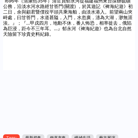
 1696年（清康熙35年）清官員郁永河從福建福州來台採辦硫磺
公務，沿淡水河水路經甘答門(關渡) ，於其遊記《裨海紀遊》初
二日，余與顧君暨僕役平頭共乘海舶，由淡水港入。前望兩山夾
峙處，曰甘答門，水道甚隘，入門，水忽廣，漶為大湖，渺無涯
涘。』；『…甲戌四月，地動不休，番人怖恐，相率徙去，俄陷
為巨浸，距今不三年耳。…』郁永河《裨海紀遊》也為台北自然
天險留下珍貴史料紀錄。
Tags:
最新趕集
舒喜市集
慢城生活
藝文展演