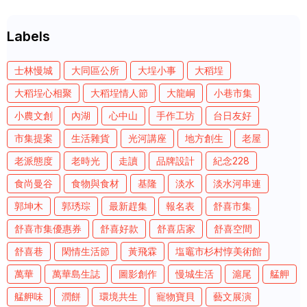
Labels
士林慢城
大同區公所
大埕小事
大稻埕
大稻埕心相聚
大稻埕情人節
大龍峒
小巷市集
小農文創
內湖
心中山
手作工坊
台日友好
市集提案
生活雜貨
光河講座
地方創生
老屋
老派態度
老時光
走讀
品牌設計
紀念228
食尚曼谷
食物與食材
基隆
淡水
淡水河串連
郭坤木
郭琇琮
最新趕集
報名表
舒喜市集
舒喜市集優惠券
舒喜好款
舒喜店家
舒喜空間
舒喜巷
閑情生活節
黃飛霖
塩竈市杉村惇美術館
萬華
萬華島生誌
圖影創作
慢城生活
滬尾
艋舺
艋舺味
潤餅
環境共生
寵物寶貝
藝文展演