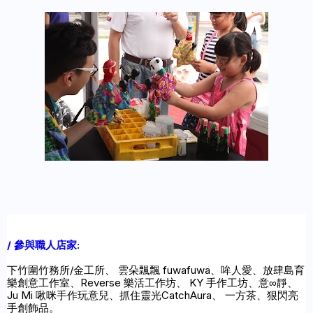
/ 參與職人店家: 

下竹圍竹務所/金工所、 雲朵飄飄 fuwafuwa、哞人愛、放肆島育
樂創意工作室、Reverse 樂活工作坊、 KY 手作工坊、意∞靜、
Ju Mi 啾咪手作玩意兒、抓住靈光CatchAura、 一方茶、狠閃亮
手創飾品。