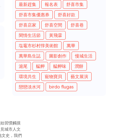
最新趕集
報名表
舒喜市集
舒喜市集優惠券
舒喜好款
舒喜店家
舒喜空間
舒喜巷
閑情生活節
黃飛霖
塩竈市杉村惇美術館
萬華
萬華島生誌
圖影創作
慢城生活
滬尾
艋舺
艋舺味
潤餅
環境共生
寵物寶貝
藝文展演
戀戀淡水河
birdo flugas
開始習慣觸摸
看見城市人文
地文史，我們