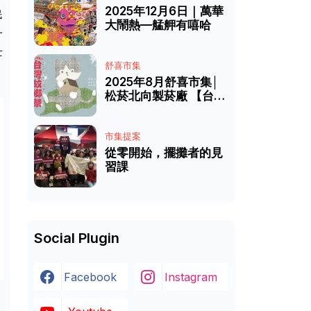
2025年12月6日｜萬華
民
大鬧熱—艋舺有嘻哈
一
士
舒喜市集
2025年8月舒喜市集│
松菸北向製菸廠 【台灣
故鄉祭】
市集提案
從零開始，擺攤者的見
習課
Social Plugin
Facebook
Instagram