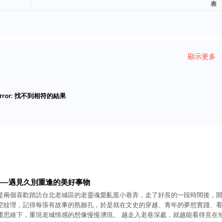
表
顯示更多
rror:
找不到相符的結果
——遇見久別重逢的美好事物
是兩個喜歡踏訪台北老城區的老靈魂愛亂逛小巷弄，走了好長的一段時間後，
空紋理，記得每張有故事的熟臉孔，於是就在文史的穿越、青年的夢想實踐、
覆思維下，重現老城情感的想像慢慢湧現。 越走入老巷深處，就越能看得見在