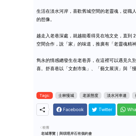
生活在淡水河岸，喜歡舊城空間的老靈魂，從職
的想像。
越走入老巷深處，就越能看得見在地文史，直到
2
空間合作，說「家」的味道，推廣有「老靈魂精
雋永的情感總發生在老巷弄，在這裡可以遇見久
喜。舒喜巷以「文創市集」、「藝文展演」與「
Tags:
士林慢城
老派態度
淡水河串連
Facebook
Twitter
Wha
較舊
老城導覽｜與唭哩岸石有個約會