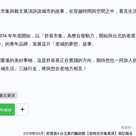
人市集與藝文展演訴說城市的故事，在穿越時間與空間之中，看見生
014
年年底開始，以「舒喜市集」為整合發動力，開始與台北的老屋
神」的青年品牌，策展這片「老城的夢想」故事。
別重逢的美好事物，這是舒喜巷正在實踐的方向，期待您也一同加入
慢城生活」三線行走，將與您在老地方相見！
藝文展演
tsapp
較新的
2019年05月│舒喜巷X台北當代藝術館【老時光市集展演】登記報名