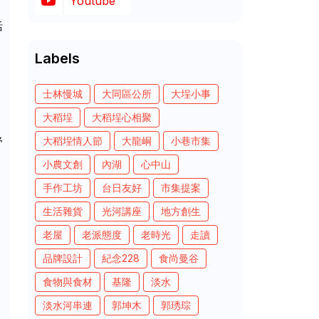
Youtube
活
Labels
士林慢城
大同區公所
大埕小事
大稻埕
大稻埕心相聚
舒
大稻埕情人節
大龍峒
小巷市集
小農文創
內湖
心中山
手作工坊
台日友好
市集提案
生活雜貨
光河講座
地方創生
老屋
老派態度
老時光
走讀
品牌設計
紀念228
食尚曼谷
食物與食材
基隆
淡水
淡水河串連
郭坤木
郭琇琮