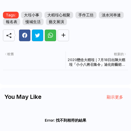
Tags:
大埕小事
大稻埕心相聚
手作工坊
淡水河串連
報名表
慢城生活
藝文展演
較舊
較新的
2020戀念大稻埕｜7月18日出陣大稻
埕「小小八將召集令」迪化街藝術踩
街活動報名表
You May Like
顯示更多
Error:
找不到相符的結果