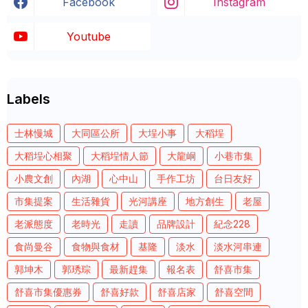
Facebook
Instagram
Youtube
Labels
士林慢城
大同區公所
大埕小事
大稻埕
大稻埕心相聚
大稻埕情人節
大龍峒
小巷市集
小農文創
內湖
心中山
手作工坊
台日友好
市集提案
生活雜貨
光河講座
地方創生
老屋
老派態度
老時光
走讀
品牌設計
紀念228
食尚曼谷
食物與食材
基隆
淡水
淡水河串連
郭坤木
郭琇琮
最新趕集
報名表
舒喜市集
舒喜市集優惠券
舒喜好款
舒喜店家
舒喜空間