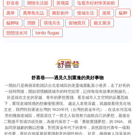
舒喜巷
閑情生活節
黃飛霖
塩竈市杉村惇美術館
萬華
萬華島生誌
圖影創作
慢城生活
滬尾
艋舺
艋舺味
潤餅
環境共生
寵物寶貝
藝文展演
戀戀淡水河
birdo flugas
舒喜巷——遇見久別重逢的美好事物
一開始只是兩個喜歡踏訪台北老城區的老靈魂愛亂逛小巷弄，走了好長的
一段時間後，開始習慣觸摸城市的時空紋理，記得每張有故事的熟臉孔，
於是就在文史的穿越、青年的夢想實踐、看見城市人文空間的反覆思維
下，重現老城情感的想像慢慢湧現。 越走入老巷深處，就越能看得見在地
文史，我們特別著迷台灣的 1920年代（台灣的黃金年代），在淡水河流域
旁的幾個老城區，裡面居住了一群主人翁很努力啟航自己的夢想，最後在
二戰後不管成功或失敗，為後代保存了一個「勇敢實踐夢想」的 DNA。 就
如同穿越劇的難以想像，對照黃金年代下的青年，居然跟現代青年一樣勤
於作夢，善於在地策展與實踐創意的個性相合。 於是，兩個被人說呆呆的