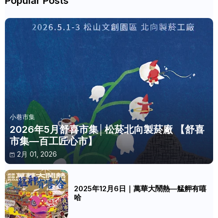
Popular Posts
小巷市集
2026年5月舒喜市集│松菸北向製菸廠 【舒喜
市集—百工匠心市】
2月 01, 2026
2025年12月6日｜萬華大鬧熱—艋舺有嘻
哈