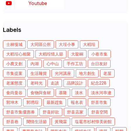
Youtube
Labels
士林慢城
大同區公所
大埕小事
大稻埕
大稻埕心相聚
大稻埕情人節
大龍峒
小巷市集
小農文創
內湖
心中山
手作工坊
台日友好
市集提案
生活雜貨
光河講座
地方創生
老屋
老派態度
老時光
走讀
品牌設計
紀念228
食尚曼谷
食物與食材
基隆
淡水
淡水河串連
郭坤木
郭琇琮
最新趕集
報名表
舒喜市集
舒喜市集優惠券
舒喜好款
舒喜店家
舒喜空間
舒喜巷
閑情生活節
黃飛霖
塩竈市杉村惇美術館