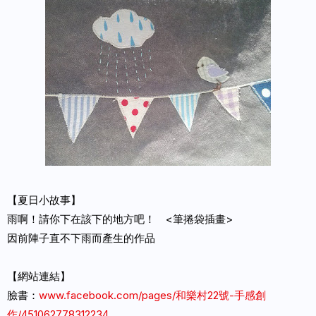
【夏日小故事】
雨啊！請你下在該下的地方吧！ <筆捲袋插畫>
因前陣子直不下雨而產生的作品
【網站連結】
臉書：
www.facebook.com/pages/和樂村22號-手感創
作/451062778312234