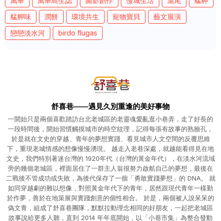
萬華
萬華島生誌
圖影創作
慢城生活
滬尾
艋舺
艋舺味
潤餅
環境共生
寵物寶貝
藝文展演
戀戀淡水河
birdo flugas
舒喜巷——遇見久別重逢的美好事物
一開始只是兩個喜歡踏訪台北老城區的老靈魂愛亂逛小巷弄，走了好長的
一段時間後，開始習慣觸摸城市的時空紋理，記得每張有故事的熟臉孔，
於是就在文史的穿越、青年的夢想實踐、看見城市人文空間的反覆思維
下，重現老城情感的想像慢慢湧現。 越走入老巷深處，就越能看得見在地
文史，我們特別著迷台灣的 1920年代（台灣的黃金年代），在淡水河流域
旁的幾個老城區，裡面居住了一群主人翁很努力啟航自己的夢想，最後在
二戰後不管成功或失敗，為後代保存了一個「勇敢實踐夢想」的 DNA。 就
如同穿越劇的難以想像，對照黃金年代下的青年，居然跟現代青年一樣勤
於作夢，善於在地策展與實踐創意的個性相合。 於是，兩個被人說呆呆的
偽文青，組成了舒喜巷團隊，默默拉動理念相同的好朋友，一起把老城區
故事說給更多人聽，直到 2014 年年底開始，以「小巷市集」為整合發動