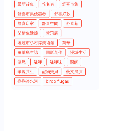
最新趕集
報名表
舒喜市集
舒喜市集優惠券
舒喜好款
舒喜店家
舒喜空間
舒喜巷
閑情生活節
黃飛霖
塩竈市杉村惇美術館
萬華
萬華島生誌
圖影創作
慢城生活
滬尾
艋舺
艋舺味
潤餅
環境共生
寵物寶貝
藝文展演
戀戀淡水河
birdo flugas