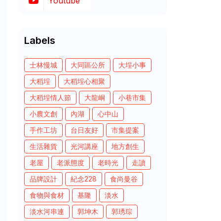
Youtube
Labels
士林慢城
大同區公所
大埕小事
大稻埕
大稻埕心相聚
大稻埕情人節
大龍峒
小巷市集
小農文創
內湖
心中山
手作工坊
台日友好
市集提案
生活雜貨
光河講座
地方創生
老屋
老派態度
老時光
走讀
品牌設計
紀念228
食尚曼谷
食物與食材
基隆
淡水
淡水河串連
郭坤木
郭琇琮