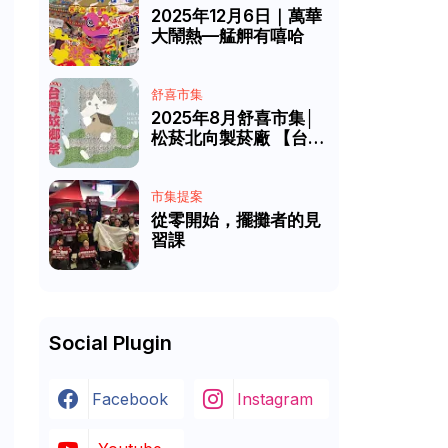
2025年12月6日｜萬華
大鬧熱—艋舺有嘻哈
舒喜市集
2025年8月舒喜市集│
松菸北向製菸廠 【台灣
故鄉祭】
市集提案
從零開始，擺攤者的見
習課
Social Plugin
Facebook
Instagram