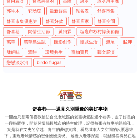
食尚曼谷
食物與食材
基隆
淡水
淡水河串連
郭坤木
郭琇琮
最新趕集
報名表
舒喜市集
舒喜市集優惠券
舒喜好款
舒喜店家
舒喜空間
舒喜巷
閑情生活節
黃飛霖
塩竈市杉村惇美術館
萬華
萬華島生誌
圖影創作
慢城生活
滬尾
艋舺
艋舺味
潤餅
環境共生
寵物寶貝
藝文展演
戀戀淡水河
birdo flugas
舒喜巷——遇見久別重逢的美好事物
一開始只是兩個喜歡踏訪台北老城區的老靈魂愛亂逛小巷弄，走了好長的
一段時間後，開始習慣觸摸城市的時空紋理，記得每張有故事的熟臉孔，
於是就在文史的穿越、青年的夢想實踐、看見城市人文空間的反覆思維
下，重現老城情感的想像慢慢湧現。 越走入老巷深處，就越能看得見在地