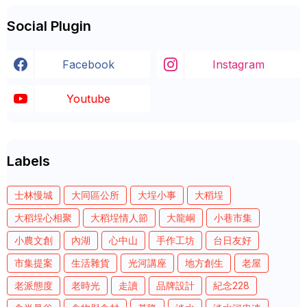
Social Plugin
Facebook
Instagram
Youtube
Labels
士林慢城
大同區公所
大埕小事
大稻埕
大稻埕心相聚
大稻埕情人節
大龍峒
小巷市集
小農文創
內湖
心中山
手作工坊
台日友好
市集提案
生活雜貨
光河講座
地方創生
老屋
老派態度
老時光
走讀
品牌設計
紀念228