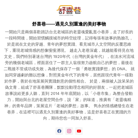
舒喜巷——遇見久別重逢的美好事物
一開始只是兩個喜歡踏訪台北老城區的老靈魂愛亂逛小巷弄，走了好長的
一段時間後，開始習慣觸摸城市的時空紋理，記得每張有故事的熟臉孔，
於是就在文史的穿越、青年的夢想實踐、看見城市人文空間的反覆思維
下，重現老城情感的想像慢慢湧現。 越走入老巷深處，就越能看得見在地
文史，我們特別著迷台灣的 1920年代（台灣的黃金年代），在淡水河流域
旁的幾個老城區，裡面居住了一群主人翁很努力啟航自己的夢想，最後在
二戰後不管成功或失敗，為後代保存了一個「勇敢實踐夢想」的 DNA。 就
如同穿越劇的難以想像，對照黃金年代下的青年，居然跟現代青年一樣勤
於作夢，善於在地策展與實踐創意的個性相合。 於是，兩個被人說呆呆的
偽文青，組成了舒喜巷團隊，默默拉動理念相同的好朋友，一起把老城區
故事說給更多人聽，直到 2014 年年底開始，以「小巷市集」為整合發動
力，開始與台北的老屋空間合作，說「家」的味道，推廣有「老靈魂精
神」的青年品牌，策展這片「老城的夢想」故事。 雋永的情感總發生在老
巷弄，在這裡可以遇見久別重逢的美好事物，這是舒喜巷正在實踐的方
向，期待您也一同加入舒喜。