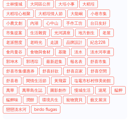
士林慢城
大同區公所
大埕小事
大稻埕
大稻埕心相聚
大稻埕情人節
大龍峒
小巷市集
小農文創
內湖
心中山
手作工坊
台日友好
市集提案
生活雜貨
光河講座
地方創生
老屋
老派態度
老時光
走讀
品牌設計
紀念228
食尚曼谷
食物與食材
基隆
淡水
淡水河串連
郭坤木
郭琇琮
最新趕集
報名表
舒喜市集
舒喜市集優惠券
舒喜好款
舒喜店家
舒喜空間
舒喜巷
閑情生活節
黃飛霖
塩竈市杉村惇美術館
萬華
萬華島生誌
圖影創作
慢城生活
滬尾
艋舺
艋舺味
潤餅
環境共生
寵物寶貝
藝文展演
戀戀淡水河
birdo flugas