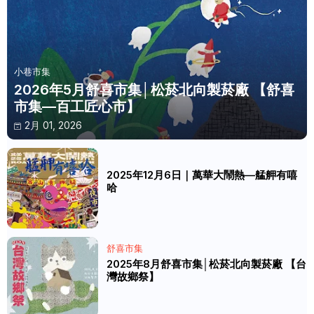
小巷市集
2026年5月舒喜市集│松菸北向製菸廠 【舒喜
市集—百工匠心市】
2月 01, 2026
2025年12月6日｜萬華大鬧熱—艋舺有嘻
哈
舒喜市集
2025年8月舒喜市集│松菸北向製菸廠 【台
灣故鄉祭】