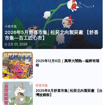
小巷市集
2026年5月舒喜市集│松菸北向製菸廠 【舒喜
市集—百工匠心市】
2月 01, 2026
2025年12月6日｜萬華大鬧熱—艋舺有嘻
哈
舒喜市集
2025年8月舒喜市集│松菸北向製菸廠 【台
灣故鄉祭】