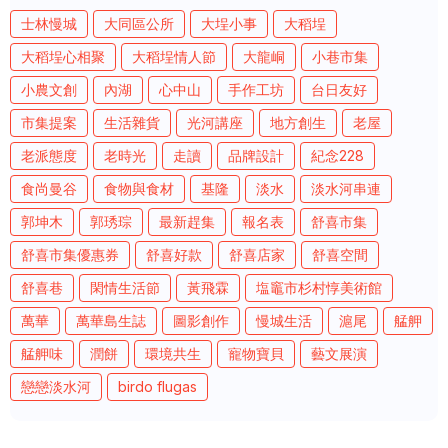
士林慢城
大同區公所
大埕小事
大稻埕
大稻埕心相聚
大稻埕情人節
大龍峒
小巷市集
小農文創
內湖
心中山
手作工坊
台日友好
市集提案
生活雜貨
光河講座
地方創生
老屋
老派態度
老時光
走讀
品牌設計
紀念228
食尚曼谷
食物與食材
基隆
淡水
淡水河串連
郭坤木
郭琇琮
最新趕集
報名表
舒喜市集
舒喜市集優惠券
舒喜好款
舒喜店家
舒喜空間
舒喜巷
閑情生活節
黃飛霖
塩竈市杉村惇美術館
萬華
萬華島生誌
圖影創作
慢城生活
滬尾
艋舺
艋舺味
潤餅
環境共生
寵物寶貝
藝文展演
戀戀淡水河
birdo flugas