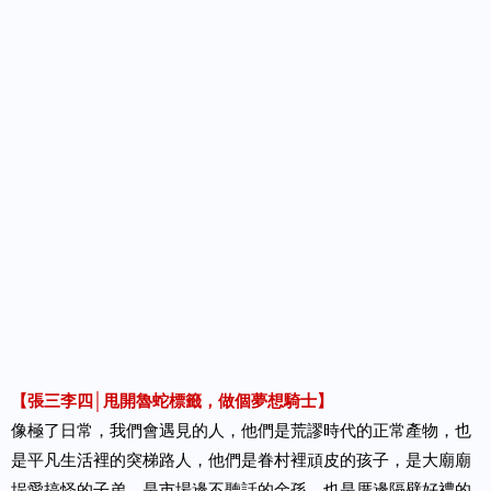
【張三李四│甩開魯蛇標籤，做個夢想騎士】
像極了日常，我們會遇見的人，他們是荒謬時代的正常產物，也
是平凡生活裡的突梯路人，他們是眷村裡頑皮的孩子，是大廟廟
埕愛搞怪的子弟，是市場邊不聽話的金孫，也是厝邊隔壁好禮的