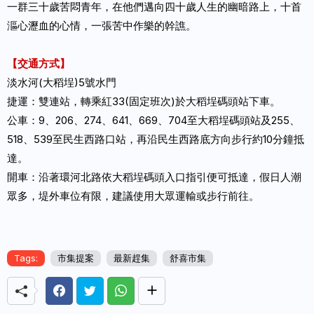
一群三十歲苦悶青年，在他們邁向四十歲人生的幽暗路上，十首
漚心瀝血的心情，一張苦中作樂的幹譙。
【交通方式】
淡水河(大稻埕)5號水門
捷運：雙連站，轉乘紅33(固定班次)於大稻埕碼頭站下車。
公車：9、206、274、641、669、704至大稻埕碼頭站及255、
518、539至民生西路口站，再沿民生西路底方向步行約10分鐘抵
達。
開車：沿著環河北路依大稻埕碼頭入口指引便可抵達，假日人潮
眾多，堤外車位有限，建議使用大眾運輸或步行前往。
Tags:
市集提案
最新趕集
舒喜市集