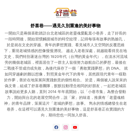
舒喜巷——遇見久別重逢的美好事物
一開始只是兩個喜歡踏訪台北老城區的老靈魂愛亂逛小巷弄，走了好長的
一段時間後，開始習慣觸摸城市的時空紋理，記得每張有故事的熟臉孔，
於是就在文史的穿越、青年的夢想實踐、看見城市人文空間的反覆思維
下，重現老城情感的想像慢慢湧現。 越走入老巷深處，就越能看得見在地
文史，我們特別著迷台灣的 1920年代（台灣的黃金年代），在淡水河流域
旁的幾個老城區，裡面居住了一群主人翁很努力啟航自己的夢想，最後在
二戰後不管成功或失敗，為後代保存了一個「勇敢實踐夢想」的 DNA。 就
如同穿越劇的難以想像，對照黃金年代下的青年，居然跟現代青年一樣勤
於作夢，善於在地策展與實踐創意的個性相合。 於是，兩個被人說呆呆的
偽文青，組成了舒喜巷團隊，默默拉動理念相同的好朋友，一起把老城區
故事說給更多人聽，直到 2014 年年底開始，以「小巷市集」為整合發動
力，開始與台北的老屋空間合作，說「家」的味道，推廣有「老靈魂精
神」的青年品牌，策展這片「老城的夢想」故事。 雋永的情感總發生在老
巷弄，在這裡可以遇見久別重逢的美好事物，這是舒喜巷正在實踐的方
向，期待您也一同加入舒喜。