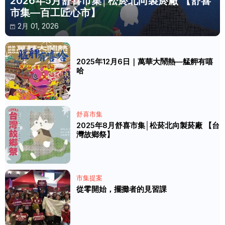
2026年5月舒喜市集│松菸北向製菸廠 【舒喜
市集—百工匠心市】
2月 01, 2026
2025年12月6日｜萬華大鬧熱—艋舺有嘻
哈
舒喜市集
2025年8月舒喜市集│松菸北向製菸廠 【台
灣故鄉祭】
市集提案
從零開始，擺攤者的見習課