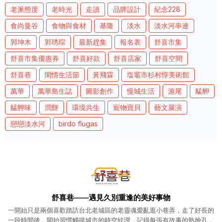
老派態度
老時光
走讀
品牌設計
紀念228
食尚曼谷
食物與食材
基隆
淡水
淡水河串連
郭坤木
郭琇琮
最新趕集
報名表
舒喜市集
舒喜市集優惠券
舒喜好款
舒喜店家
舒喜空間
舒喜巷
閑情生活節
黃飛霖
塩竈市杉村惇美術館
萬華
萬華島生誌
圖影創作
慢城生活
滬尾
艋舺
艋舺味
潤餅
環境共生
寵物寶貝
藝文展演
戀戀淡水河
birdo flugas
舒喜巷——遇見久別重逢的美好事物
一開始只是兩個喜歡踏訪台北老城區的老靈魂愛亂逛小巷弄，走了好長的
一段時間後，開始習慣觸摸城市的時空紋理，記得每張有故事的熟臉孔，