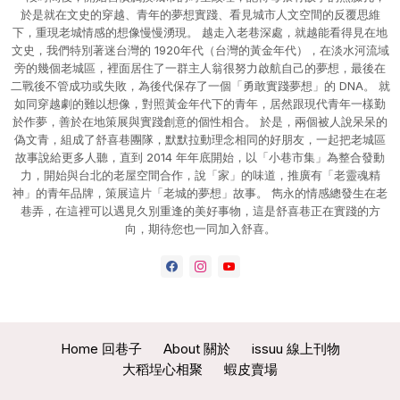
於是就在文史的穿越、青年的夢想實踐、看見城市人文空間的反覆思維
下，重現老城情感的想像慢慢湧現。 越走入老巷深處，就越能看得見在地
文史，我們特別著迷台灣的 1920年代（台灣的黃金年代），在淡水河流域
旁的幾個老城區，裡面居住了一群主人翁很努力啟航自己的夢想，最後在
二戰後不管成功或失敗，為後代保存了一個「勇敢實踐夢想」的 DNA。 就
如同穿越劇的難以想像，對照黃金年代下的青年，居然跟現代青年一樣勤
於作夢，善於在地策展與實踐創意的個性相合。 於是，兩個被人說呆呆的
偽文青，組成了舒喜巷團隊，默默拉動理念相同的好朋友，一起把老城區
故事說給更多人聽，直到 2014 年年底開始，以「小巷市集」為整合發動
力，開始與台北的老屋空間合作，說「家」的味道，推廣有「老靈魂精
神」的青年品牌，策展這片「老城的夢想」故事。 雋永的情感總發生在老
巷弄，在這裡可以遇見久別重逢的美好事物，這是舒喜巷正在實踐的方
向，期待您也一同加入舒喜。
Home 回巷子
About 關於
issuu 線上刊物
大稻埕心相聚
蝦皮賣場
Blogger Templates