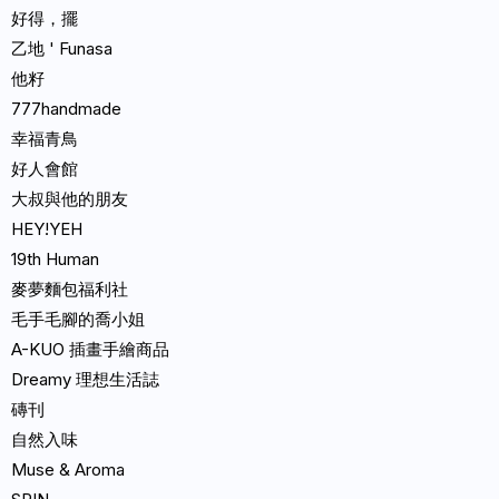
好得，擺
乙地 ' Funasa
他籽
777handmade
幸福青鳥
好人會館
大叔與他的朋友
HEY!YEH
19th Human
麥夢麵包福利社
毛手毛腳的喬小姐
A-KUO 插畫手繪商品
Dreamy 理想生活誌
磚刊
自然入味
Muse & Aroma