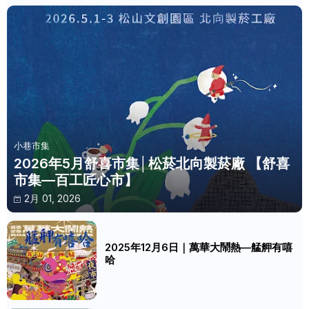
小巷市集
2026年5月舒喜市集│松菸北向製菸廠 【舒喜
市集—百工匠心市】
2月 01, 2026
2025年12月6日｜萬華大鬧熱—艋舺有嘻
哈