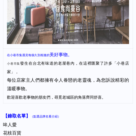
美好事物。
在小巷市集
遇見每個
久別相逢的
發生在台北有味道的老屋巷內，在這裡匯聚了許多「小巷店
小巷
市集
家」，
每位店家主人們都擁有令人眷戀的老靈魂，為您訴說精彩的
溫暖事物。
歡迎喜歡老事物的朋友們，尋覓老城區的角落齊同舒喜。
【錄取名單】
（點選品牌名看介紹）
哞人愛
花枝百貨