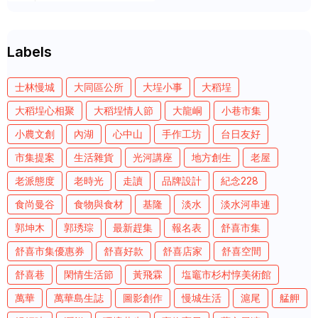
Labels
士林慢城
大同區公所
大埕小事
大稻埕
大稻埕心相聚
大稻埕情人節
大龍峒
小巷市集
小農文創
內湖
心中山
手作工坊
台日友好
市集提案
生活雜貨
光河講座
地方創生
老屋
老派態度
老時光
走讀
品牌設計
紀念228
食尚曼谷
食物與食材
基隆
淡水
淡水河串連
郭坤木
郭琇琮
最新趕集
報名表
舒喜市集
舒喜市集優惠券
舒喜好款
舒喜店家
舒喜空間
舒喜巷
閑情生活節
黃飛霖
塩竈市杉村惇美術館
萬華
萬華島生誌
圖影創作
慢城生活
滬尾
艋舺